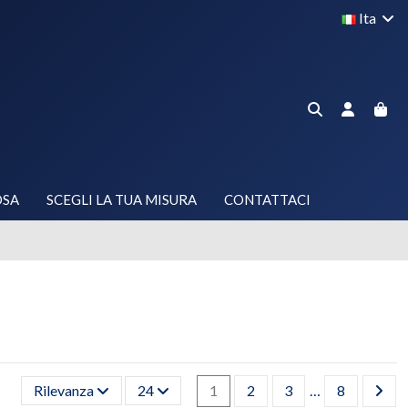
Ita
OSA
SCEGLI LA TUA MISURA
CONTATTACI
Rilevanza
24
1
2
3
…
8