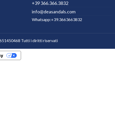
+39 366.366.3832
info@deasandals.com
Whatsapp:+39.3663663832
1450468 Tutti i diritti riservati
cy