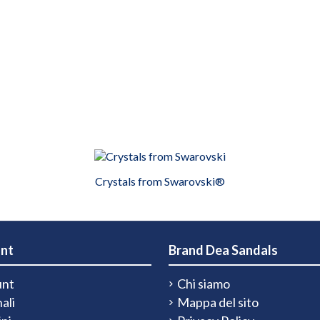
Crystals from Swarovski®
unt
Brand Dea Sandals
unt
Chi siamo
ali
Mappa del sito