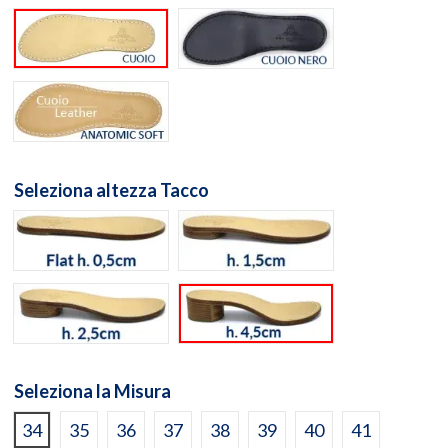
Suola cuoio naturale
Suola cuoio nero
Suola Anatomic Soft Cuoio
Seleziona altezza Tacco
flat h. 0,5cm
h. 1,5cm
h. 2,5cm
h. 4,5cm
Seleziona la Misura
34
35
36
37
38
39
40
41