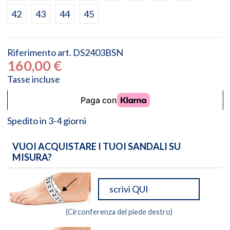
42
43
44
45
Riferimento
art. DS2403BSN
160,00 €
Tasse incluse
Spedito in 3-4 giorni
VUOI ACQUISTARE I TUOI SANDALI SU
MISURA?
(Circonferenza del piede destro)