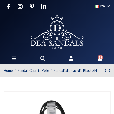
Ita
0
Home
Sandali Capri in Pelle
Sandali alla caviglia Black SN