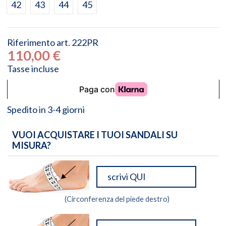
42
43
44
45
Riferimento
art. 222PR
110,00 €
Tasse incluse
Spedito in 3-4 giorni
VUOI ACQUISTARE I TUOI SANDALI SU
MISURA?
(Circonferenza del piede destro)