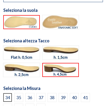
Seleziona la suola
Suola cuoio naturale
Suola Anatomic Soft Cuo
Seleziona altezza Tacco
flat h. 0,5cm
h. 1,5cm
h. 2,5cm
h. 4,5cm
Seleziona la Misura
34
35
36
37
38
39
40
41