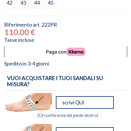
42
43
44
45
Riferimento
art. 222PR
110,00 €
Tasse incluse
Spedito in 3-4 giorni
VUOI ACQUISTARE I TUOI SANDALI SU
MISURA?
(Circonferenza del piede destro)