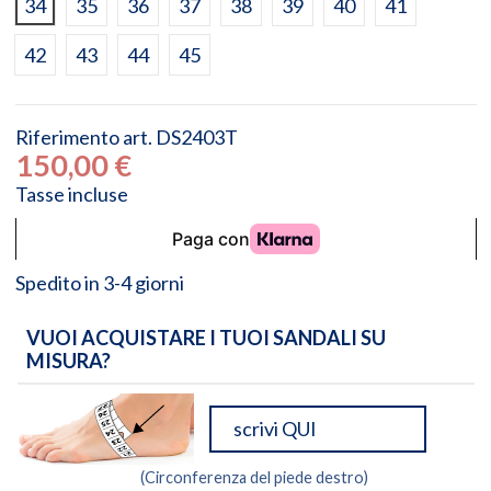
34
35
36
37
38
39
40
41
42
43
44
45
Riferimento
art. DS2403T
150,00 €
Tasse incluse
Spedito in 3-4 giorni
VUOI ACQUISTARE I TUOI SANDALI SU
MISURA?
(Circonferenza del piede destro)