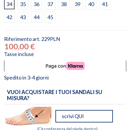
34
35
36
37
38
39
40
41
42
43
44
45
Riferimento
art. 229PLN
100,00 €
Tasse incluse
Spedito in 3-4 giorni
VUOI ACQUISTARE I TUOI SANDALI SU
MISURA?
(Circonferenza del piede destro)