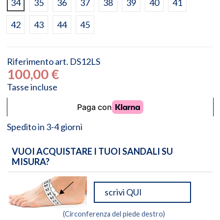
34
35
36
37
38
39
40
41
42
43
44
45
Riferimento
art. DS12LS
100,00 €
Tasse incluse
Spedito in 3-4 giorni
VUOI ACQUISTARE I TUOI SANDALI SU
MISURA?
(Circonferenza del piede destro)