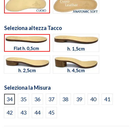
Suola cuoio naturale
Suola Anatomic Soft Cuo
Seleziona altezza Tacco
flat h. 0,5cm
h. 1,5cm
h. 2,5cm
h. 4,5cm
Seleziona la Misura
34
35
36
37
38
39
40
41
42
43
44
45