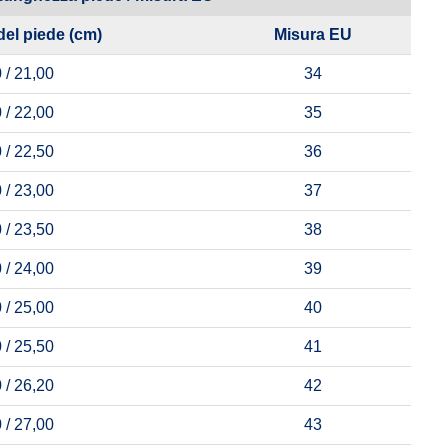
del piede (cm)
Misura EU
 / 21,00
34
 / 22,00
35
 / 22,50
36
 / 23,00
37
 / 23,50
38
 / 24,00
39
 / 25,00
40
 / 25,50
41
 / 26,20
42
 / 27,00
43