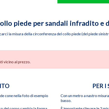
ollo piede per sandali infradito e 
carci la misura della circonferenza del collo piede (del piede sinistr
ti vicino al prezzo.
ITO
PER I
ede cone nella foto di esempio
Con un metro a nastro misurar
basso.
peso del corpo cambia la forma
È importante rilevare le 2 mis