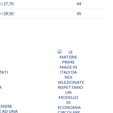
 / 27,70
44
 / 28,50
45
ESSERE
E AD UNA