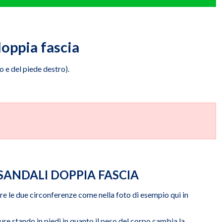
doppia fascia
o e del piede destro).
 SANDALI DOPPIA FASCIA
e le due circonferenze come nella foto di esempio qui in
ure stando in piedi in quanto il peso del corpo cambia la