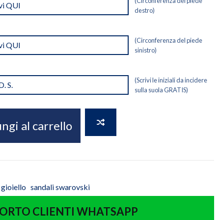
(Circonferenza del piede
destro)
(Circonferenza del piede
sinistro)
(Scrivi le iniziali da incidere
sulla suola GRATIS)
ngi al carrello
 gioiello
sandali swarovski
ORTO CLIENTI WHATSAPP