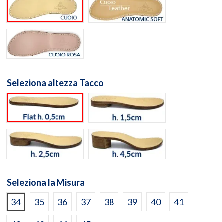
Suola cuoio naturale
Suola Anatomic Soft Cuo
Suola Cuoio Rosa
Seleziona altezza Tacco
flat h. 0,5cm
h. 1,5cm
h. 2,5cm
h. 4,5cm
Seleziona la Misura
34
35
36
37
38
39
40
41