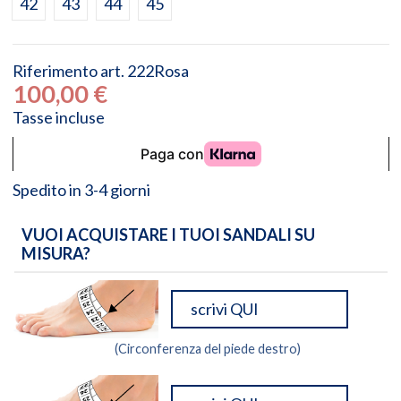
42
43
44
45
Riferimento
art. 222Rosa
100,00 €
Tasse incluse
Spedito in 3-4 giorni
VUOI ACQUISTARE I TUOI SANDALI SU
MISURA?
(Circonferenza del piede destro)