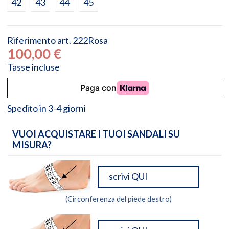
42
43
44
45
Riferimento
art. 222Rosa
100,00 €
Tasse incluse
Spedito in 3-4 giorni
VUOI ACQUISTARE I TUOI SANDALI SU
MISURA?
(Circonferenza del piede destro)