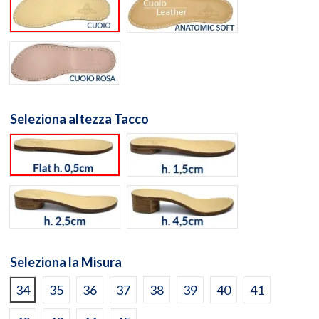
Suola cuoio naturale
Suola Anatomic Soft Cuo
Suola Cuoio Rosa
Seleziona altezza Tacco
flat h. 0,5cm
h. 1,5cm
h. 2,5cm
h. 4,5cm
Seleziona la Misura
34
35
36
37
38
39
40
41