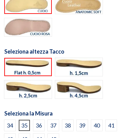
Suola cuoio naturale
Suola Anatomic Soft Cuo
Suola Cuoio Rosa
Seleziona altezza Tacco
flat h. 0,5cm
h. 1,5cm
h. 2,5cm
h. 4,5cm
Seleziona la Misura
34
35
36
37
38
39
40
41