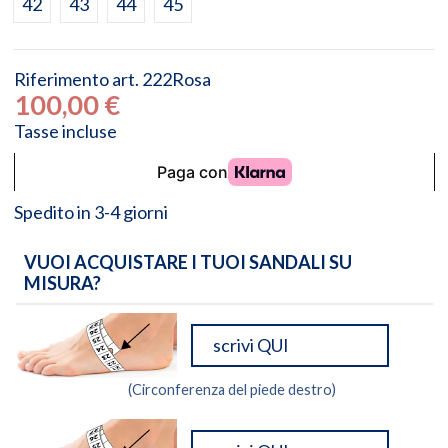
42
43
44
45
Riferimento
art. 222Rosa
100,00 €
Tasse incluse
Spedito in 3-4 giorni
VUOI ACQUISTARE I TUOI SANDALI SU
MISURA?
(Circonferenza del piede destro)