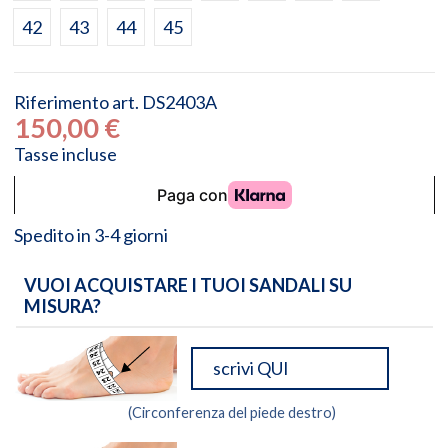
42
43
44
45
Riferimento
art. DS2403A
150,00 €
Tasse incluse
Spedito in 3-4 giorni
VUOI ACQUISTARE I TUOI SANDALI SU
MISURA?
(Circonferenza del piede destro)