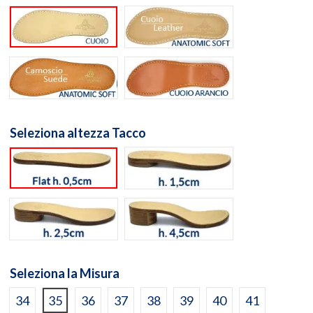
Suola cuoio naturale
Suola Anatomic Soft Cuo
Suola Anatomic Memory Soft Camoscio Aranc
Suola Cuoio Arancione
Seleziona altezza Tacco
flat h. 0,5cm
h. 1,5cm
h. 2,5cm
h. 4,5cm
Seleziona la Misura
34
35
36
37
38
39
40
41