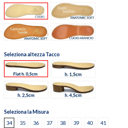
Suola cuoio naturale
Suola Anatomic Soft Cuo
Suola Anatomic Memory Soft Camoscio Aranc
Suola Cuoio Arancione
Seleziona altezza Tacco
flat h. 0,5cm
h. 1,5cm
h. 2,5cm
h. 4,5cm
Seleziona la Misura
34
35
36
37
38
39
40
41