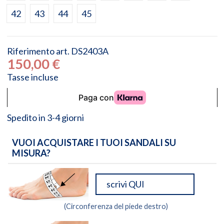
42
43
44
45
Riferimento
art. DS2403A
150,00 €
Tasse incluse
Spedito in 3-4 giorni
VUOI ACQUISTARE I TUOI SANDALI SU
MISURA?
(Circonferenza del piede destro)