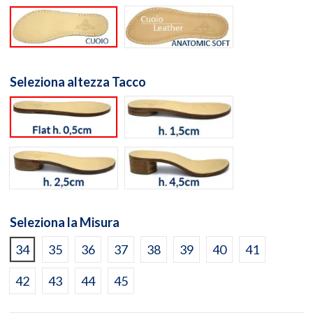
Suola cuoio naturale
Suola Anatomic Soft Cuo
Seleziona altezza Tacco
flat h. 0,5cm
h. 1,5cm
h. 2,5cm
h. 4,5cm
Seleziona la Misura
34
35
36
37
38
39
40
41
42
43
44
45