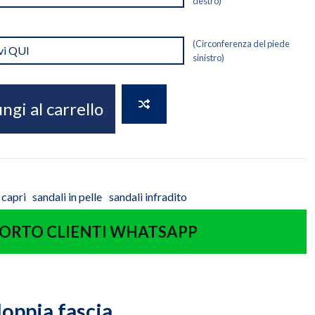
destro)
(Circonferenza del piede
sinistro)
ngi al carrello
 capri
sandali in pelle
sandali infradito
ORTO CLIENTI WHATSAPP
doppia fascia