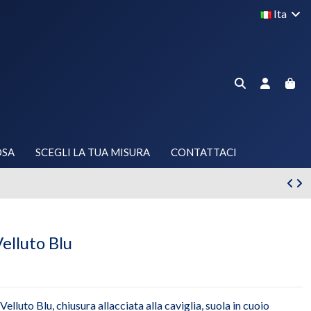
Ita
OSA
SCEGLI LA TUA MISURA
CONTATTACI
elluto Blu
 Velluto Blu, chiusura allacciata alla caviglia, suola in cuoio