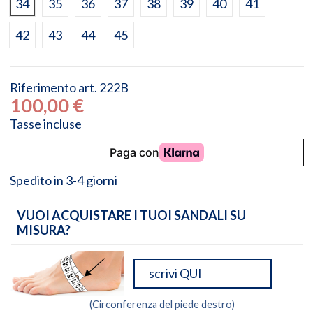
34
35
36
37
38
39
40
41
42
43
44
45
Riferimento
art. 222B
100,00 €
Tasse incluse
Spedito in 3-4 giorni
VUOI ACQUISTARE I TUOI SANDALI SU
MISURA?
(Circonferenza del piede destro)